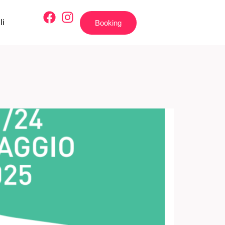
li
Booking