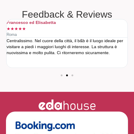
Feedback & Reviews
Francesco ed Elisabetta
L
★
★
★
★
★
Roma
M
Centralissimo. Nel cuore della città, il b&b è il luogo ideale per
L
n
visitare a piedi i maggiori luoghi di interesse. La struttura è
d
nuovissima e molto pulita. Ci ritorneremo sicuramente.
p