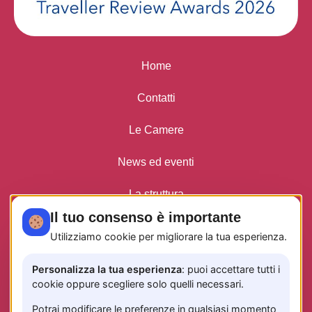
Home
Contatti
Le Camere
News ed eventi
La struttura
Il tuo consenso è importante
Privacy Policy
Utilizziamo cookie per migliorare la tua esperienza.
Personalizza la tua esperienza
: puoi accettare tutti i
cookie oppure scegliere solo quelli necessari.
INFO TASSA DI SOGGIORNO
CODICE CUSR: 15065116EXT1484
Potrai modificare le preferenze in qualsiasi momento