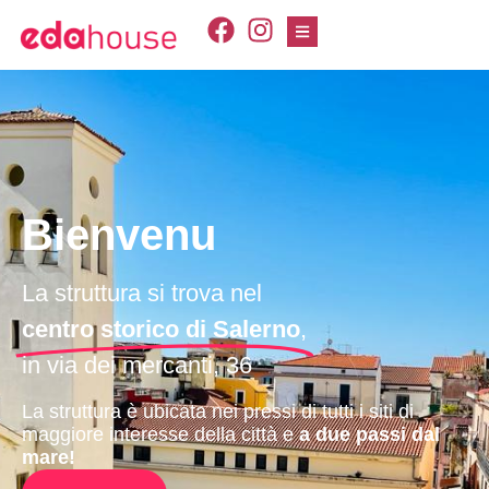
Bienvenu
La struttura si trova nel
centro storico di Salerno
,
in via dei mercanti, 36
La struttura è ubicata nei pressi di tutti i siti di
maggiore interesse della città e
a due passi dal
mare!