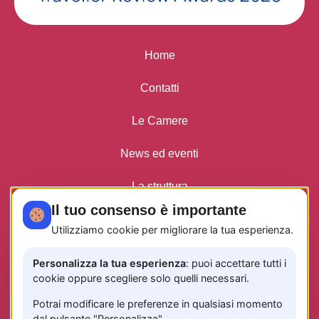
Home
Contatti
Le Camere
News ed eventi
La struttura
Il tuo consenso è importante
Privacy Policy
Utilizziamo cookie per migliorare la tua esperienza.
Personalizza la tua esperienza
: puoi accettare tutti i
cookie oppure scegliere solo quelli necessari.
INFO TASSA DI SOGGIORNO
CODICE CUSR: 15065116EXT1484
Potrai modificare le preferenze in qualsiasi momento
CIN: IT065116B4GFEQF6QJ
dal pulsante "Personalizza".