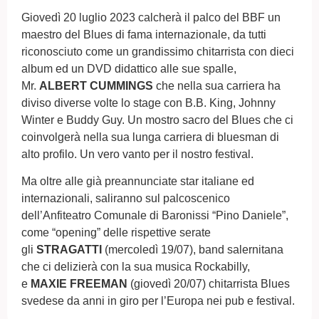
Giovedì 20 luglio 2023 calcherà il palco del BBF un
maestro del Blues di fama internazionale, da tutti
riconosciuto come un grandissimo chitarrista con dieci
album ed un DVD didattico alle sue spalle,
Mr.
ALBERT CUMMINGS
che nella sua carriera ha
diviso diverse volte lo stage con B.B. King, Johnny
Winter e Buddy Guy. Un mostro sacro del Blues che ci
coinvolgerà nella sua lunga carriera di bluesman di
alto profilo. Un vero vanto per il nostro festival.
Ma oltre alle già preannunciate star italiane ed
internazionali, saliranno sul palcoscenico
dell’Anfiteatro Comunale di Baronissi “Pino Daniele”,
come “opening” delle rispettive serate
gli
STRAGATTI
(mercoledì 19/07), band salernitana
che ci delizierà con la sua musica Rockabilly,
e
MAXIE FREEMAN
(giovedì 20/07) chitarrista Blues
svedese da anni in giro per l’Europa nei pub e festival.