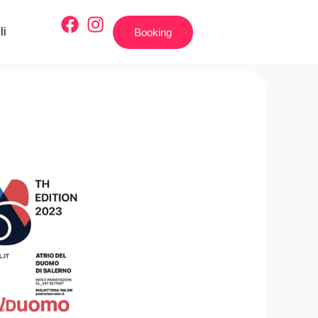
li
Booking