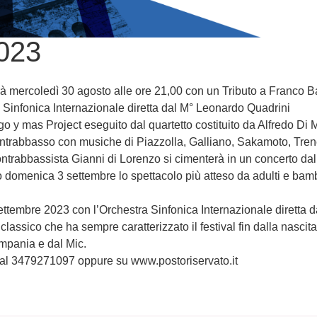
023
erà mercoledì 30 agosto alle ore 21,00 con un Tributo a Franco 
Sinfonica Internazionale diretta dal M° Leonardo Quadrini
go y mas Project eseguito dal quartetto costituito da Alfredo Di 
ontrabbasso con musiche di Piazzolla, Galliano, Sakamoto, Tren
ontrabbassista Gianni di Lorenzo si cimenterà in un concerto dal 
vo domenica 3 settembre lo spettacolo più atteso da adulti e bamb
4 settembre 2023 con l’Orchestra Sinfonica Internazionale diretta
ssico che ha sempre caratterizzato il festival fin dalla nascita
mpania e dal Mic.
li al 3479271097 oppure su www.postoriservato.it