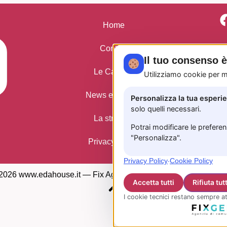
Home
Contatti
Il tuo consenso 
Le Camere
Utilizziamo cookie per mi
News ed eventi
Personalizza la tua esperi
solo quelli necessari.
La struttura
Potrai modificare le prefere
"Personalizza".
Privacy Policy
Privacy Policy
·
Cookie Policy
2026 www.edahouse.it —
Fix Agency
— Facciamo cose…
nuo
Accetta tutti
Rifiuta tutt
I cookie tecnici restano sempre at