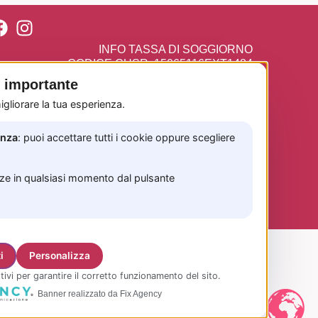
INFO TASSA DI SOGGIORNO
CODICE CUSR: 15065116EXT1484
CIN: IT065116B4GFEQF6QJ
è importante
gliorare la tua esperienza.
enza
: puoi accettare tutti i cookie oppure scegliere
nze in qualsiasi momento dal pulsante
ve!
i
Personalizza
tivi per garantire il corretto funzionamento del sito.
Banner realizzato da Fix Agency