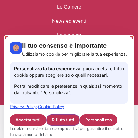
Le Camere
News ed eventi
La struttura
Il tuo consenso è importante
Privacy Policy
Utilizziamo cookie per migliorare la tua esperienza.
Personalizza la tua esperienza
: puoi accettare tutti i
cookie oppure scegliere solo quelli necessari.
INFO TASSA DI SOGGIORNO
CODICE CUSR: 15065116EXT1484
Potrai modificare le preferenze in qualsiasi momento
CIN: IT065116B4GFEQF6QJ
dal pulsante "Personalizza".
Privacy Policy
·
Cookie Policy
© 2026 www.edahouse.it —
Fix Agency
— Facciamo
cose…
nuove!
Accetta tutti
Rifiuta tutti
Personalizza
I cookie tecnici restano sempre attivi per garantire il corretto
funzionamento del sito.