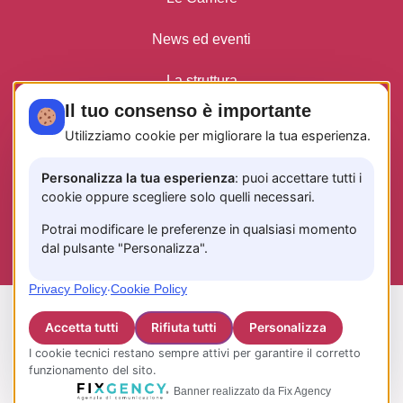
News ed eventi
La struttura
Il tuo consenso è importante
Privacy Policy
Utilizziamo cookie per migliorare la tua esperienza.
Personalizza la tua esperienza
: puoi accettare tutti i
cookie oppure scegliere solo quelli necessari.
INFO TASSA DI SOGGIORNO
CODICE CUSR: 15065116EXT1484
Potrai modificare le preferenze in qualsiasi momento
CIN: IT065116B4GFEQF6QJ
dal pulsante "Personalizza".
Privacy Policy
·
Cookie Policy
© 2026 www.edahouse.it —
Fix Agency
— Facciamo
cose…
nuove!
Accetta tutti
Rifiuta tutti
Personalizza
I cookie tecnici restano sempre attivi per garantire il corretto
funzionamento del sito.
Banner realizzato da Fix Agency